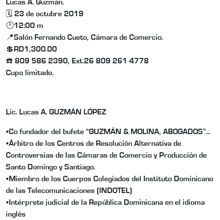
Lucas A. Guzmán.
🗓
23 de octubre 2019
🕛
12:00 m
📍
Salón Fernando Cueto, Cámara de Comercio.
💲
RD1,300.00
☎️
809 586 2390, Ext.26 809 261 4778
Cupo limitado.
Lic. Lucas A. GUZMÁN LÓPEZ
▪︎
Co fundador del bufete “GUZMÁN & MOLINA, ABOGADOS”...
▪︎
Árbitro de los Centros de Resolución Alternativa de
Controversias de las Cámaras de Comercio y Producción de
Santo Domingo y Santiago.
▪︎
Miembro de los Cuerpos Colegiados del Instituto Dominicano
de las Telecomunicaciones (INDOTEL)
▪︎
Intérprete judicial de la República Dominicana en el idioma
inglés