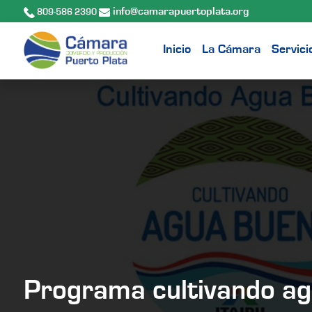
info@camarapuertoplata.org
809-586 2390
Inicio
La Cámara
Servici
Programa cultivando a