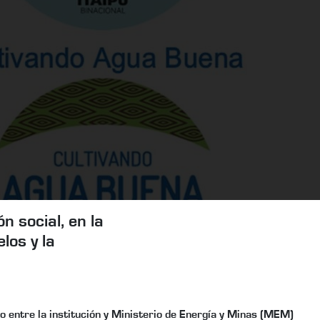
n social, en la
los y la
entre la institución y Ministerio de Energía y Minas (MEM)