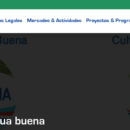
os Legales
Mercadeo & Actividades
Proyectos & Prog
gua buena