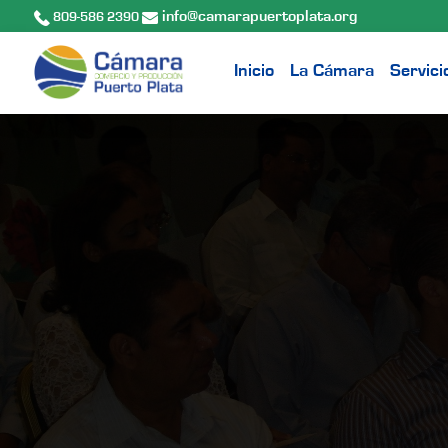
info@camarapuertoplata.org
809-586 2390
Inicio
La Cámara
Servici