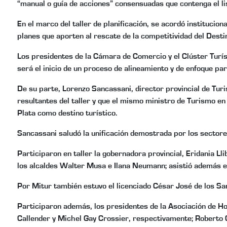
“manual o guía de acciones” consensuadas que contenga el lis
En el marco del taller de planificación, se acordó institucio
planes que aporten al rescate de la competitividad del Desti
Los presidentes de la Cámara de Comercio y el Clúster Turíst
será el inicio de un proceso de alineamiento y de enfoque pa
De su parte, Lorenzo Sancassani, director provincial de Turism
resultantes del taller y que el mismo ministro de Turismo e
Plata como destino turístico.
Sancassani saludó la unificación demostrada por los sectores
Participaron en taller la gobernadora provincial, Eridania Ll
los alcaldes Walter Musa e Ilana Neumann; asistió además el
Por Mitur también estuvo el licenciado César José de los Sa
Participaron además, los presidentes de la Asociación de 
Callender y Michel Gay Crossier, respectivamente; Roberto C