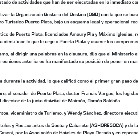
tado de actividades que han de ser ejecutadas en lo inmediato con 
nalizar la Organización Gestora del Destino (OGD) con la que se bus
no Turístico Puerto Plata, bajo un esquema legal y operacional re
ico de Puerto Plata, licenciados Amaury Plá y Máximo Iglesias, re
ra identificar lo que le urge a Puerto Plata y asumir los compromi
o, al dirigir una palabras en la clausura, dijo que el Ministerio e
n reuniones anteriores ha manifestado su posición de poner en ma
 durante la actividad, lo que calificó como el primer gran paso de
ibre; el senador de Puerto Plata, doctor Francis Vargas, los legisl
 director de la junta distrital de Maimón, Ramón Saldaña.
ntos, viceministro de Turismo, y Wendy Sánchez, directora ejecut
Hoteles y Restaurantes de Sosúa y Cabarete (ASHORESOCA) y de l
asoni, por la Asociación de Hoteles de Playa Dorada y en represe