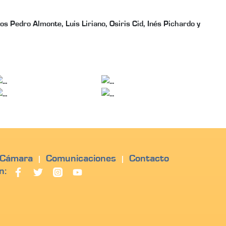
 Pedro Almonte, Luis Liriano, Osiris Cid, Inés Pichardo y
 Cámara
Comunicaciones
Contacto
|
|
n: