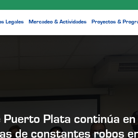
os Legales
Mercadeo & Actividades
Proyectos & Prog
Puerto Plata continúa en
as de constantes robos en