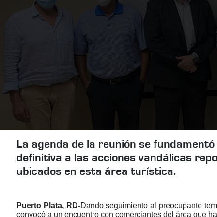
La agenda de la reunión se fundamentó en
definitiva a las acciones vandálicas rep
ubicados en esta área turística.
Puerto Plata, RD-
Dando seguimiento al preocupante tema
convocó a un encuentro con comerciantes del área que han 