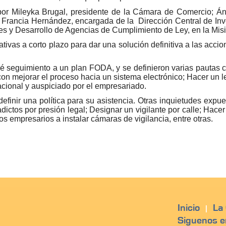
 por Mileyka Brugal, presidente de la Cámara de Comercio; Á
el Francia Hernández, encargada de la Dirección Central de In
nes y Desarrollo de Agencias de Cumplimiento de Ley, en la Misi
tivas a corto plazo para dar una solución definitiva a las acci
seguimiento a un plan FODA, y se definieron varias pautas con
 con mejorar el proceso hacia un sistema electrónico; Hacer un
cional y auspiciado por el empresariado.
definir una política para su asistencia. Otras inquietudes expu
 adictos por presión legal; Designar un vigilante por calle; Hac
os empresarios a instalar cámaras de vigilancia, entre otras.
Inicio
La
|
Siguenos e