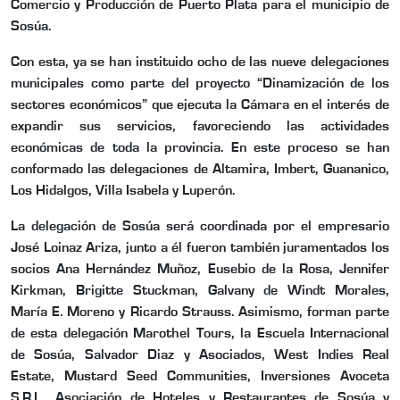
Comercio y Producción de Puerto Plata para el municipio de
Sosúa.
Con esta, ya se han instituido ocho de las nueve delegaciones
municipales como parte del proyecto “Dinamización de los
sectores económicos” que ejecuta la Cámara en el interés de
expandir sus servicios, favoreciendo las actividades
económicas de toda la provincia. En este proceso se han
conformado las delegaciones de Altamira, Imbert, Guananico,
Los Hidalgos, Villa Isabela y Luperón.
La delegación de Sosúa será coordinada por el empresario
José Loinaz Ariza, junto a él fueron también juramentados los
socios Ana Hernández Muñoz, Eusebio de la Rosa, Jennifer
Kirkman, Brigitte Stuckman, Galvany de Windt Morales,
María E. Moreno y Ricardo Strauss. Asimismo, forman parte
de esta delegación Marothel Tours, la Escuela Internacional
de Sosúa, Salvador Diaz y Asociados, West Indies Real
Estate, Mustard Seed Communities, Inversiones Avoceta
S.R.L., Asociación de Hoteles y Restaurantes de Sosúa y