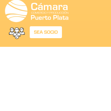
SEA SOCIO
© 2026. Cámara de Comercio y Produccion de
Puerto Plata, fundada el 15 de agosto de 1917.
Calle Beller # 17, San Felipe de Puerto Plata,
Republica Dominicana
Teléfono: 809-586 2390
Email: info@camarapuertoplata.org