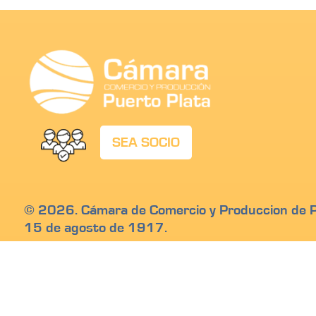
SEA SOCIO
© 2026. Cámara de Comercio y Produccion de Pu
15 de agosto de 1917.
Calle Beller # 17, San Felipe de Puerto Plata, R
Teléfono: 809-586 2390
Email: info@camarapuertoplata.org