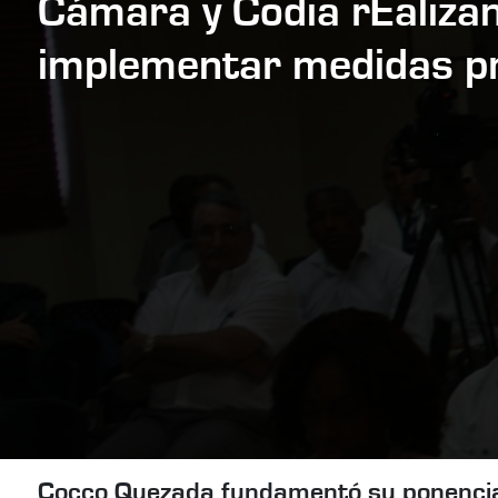
Cámara y Codia rEalizan
implementar medidas pr
Cocco Quezada fundamentó su ponencia e