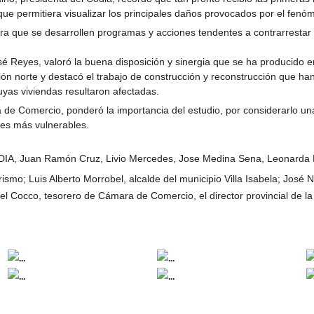
que permitiera visualizar los principales daños provocados por el fenó
ra que se desarrollen programas y acciones tendentes a contrarrestar 
osé Reyes, valoró la buena disposición y sinergia que se ha producido
ión norte y destacó el trabajo de construcción y reconstrucción que h
uyas viviendas resultaron afectadas.
a de Comercio, ponderó la importancia del estudio, por considerarlo u
es más vulnerables.
l CODIA, Juan Ramón Cruz, Livio Mercedes, Jose Medina Sena, Leonard
ismo; Luis Alberto Morrobel, alcalde del municipio Villa Isabela; José 
l Cocco, tesorero de Cámara de Comercio, el director provincial de la 