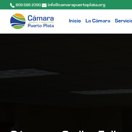
info@camarapuertoplata.org
809-586 2390
Inicio
La Cámara
Servici