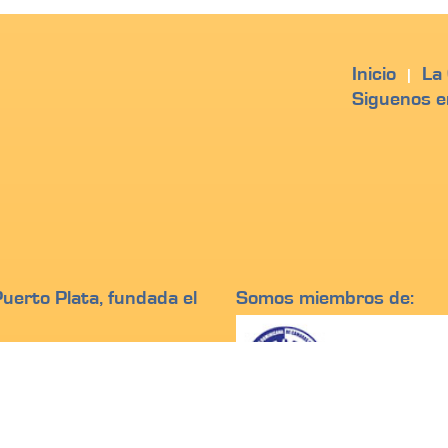
Inicio
La
|
Siguenos e
erto Plata, fundada el
Somos miembros de:
epublica Dominicana