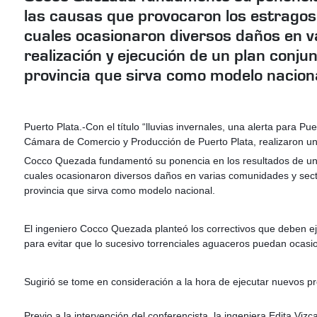
las causas que provocaron los estragos 
cuales ocasionaron diversos daños en v
realización y ejecución de un plan conju
provincia que sirva como modelo nacion
Puerto Plata.-Con el título “lluvias invernales, una alerta para P
Cámara de Comercio y Producción de Puerto Plata, realizaron una
Cocco Quezada fundamentó su ponencia en los resultados de un es
cuales ocasionaron diversos daños en varias comunidades y sector
provincia que sirva como modelo nacional.
El ingeniero Cocco Quezada planteó los correctivos que deben ej
para evitar que lo sucesivo torrenciales aguaceros puedan ocas
Sugirió se tome en consideración a la hora de ejecutar nuevos pr
Previo a la intervención del conferencista, la ingeniera Edita Vi