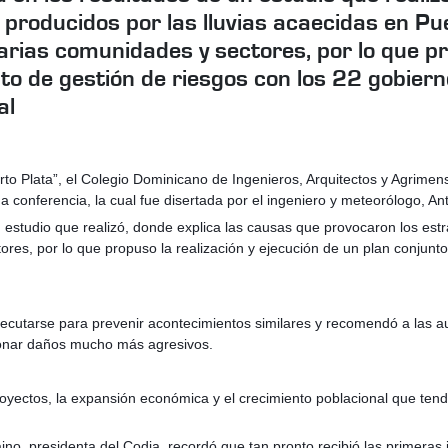
producidos por las lluvias acaecidas en Pue
arias comunidades y sectores, por lo que p
nto de gestión de riesgos con los 22 gobiern
al
uerto Plata”, el Colegio Dominicano de Ingenieros, Arquitectos y Agrimen
 conferencia, la cual fue disertada por el ingeniero y meteorólogo, 
tudio que realizó, donde explica las causas que provocaron los estrag
es, por lo que propuso la realización y ejecución de un plan conjunto 
ecutarse para prevenir acontecimientos similares y recomendó a las a
ionar daños mucho más agresivos.
oyectos, la expansión económica y el crecimiento poblacional que tend
zcaino, presidenta del Codia, recordó que tan pronto recibió las primera