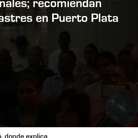
rnales; recomiendan
astres en Puerto Plata
, donde explica