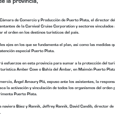
e la provincia,
 Càmara de Comercio y Producciòn de Puerto Plata, el director de
ntantes de la Carnival Cruise Corporation y sectores vinculados a
r el orden en los destinos turísticos del país.
s ejes en los que se fundamenta el plan, asi como las medidas que
 atención especial Puerto Plata.
 esfuerzos en esta provincia para sumar a la protección del turi
al turística Amber Cove o Bahía del Ámbar, en Maimón Puerto Plata
mercio, Ángel Amaury Plá, expuso ante los asistentes, la respons
ca la activación y vinculación de todos los organismos del orden p
rimenta Puerto Plata.
a naviera Báez y Rannik, Jeffrey Rannik, David Candib, director de
.