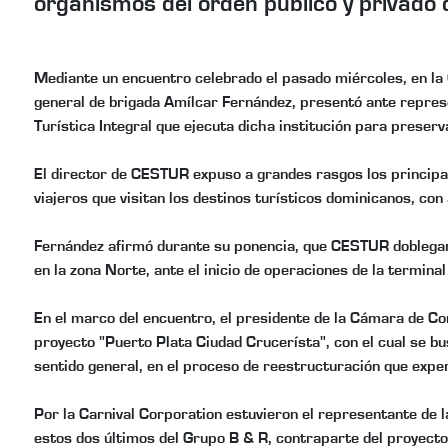
organismos del orden público y privado d
Mediante un encuentro celebrado el pasado miércoles, en la
general de brigada Amílcar Fernández, presentó ante represe
Turística Integral que ejecuta dicha institución para preserva
El director de CESTUR expuso a grandes rasgos los principale
viajeros que visitan los destinos turísticos dominicanos, con
Fernández afirmó durante su ponencia, que CESTUR doblegará
en la zona Norte, ante el inicio de operaciones de la termin
En el marco del encuentro, el presidente de la Cámara de Co
proyecto "Puerto Plata Ciudad Crucerísta", con el cual se bus
sentido general, en el proceso de reestructuración que expe
Por la Carnival Corporation estuvieron el representante de l
estos dos últimos del Grupo B & R, contraparte del proyecto