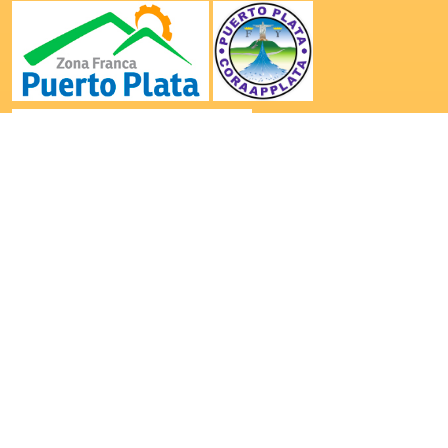
|
|
|
Inicio
La Cámara
Comunicaciones
Contacto
Contactanos por: