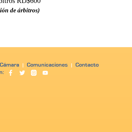
bitros RD$600
ión de árbitros)
 Cámara
Comunicaciones
Contacto
|
|
n: