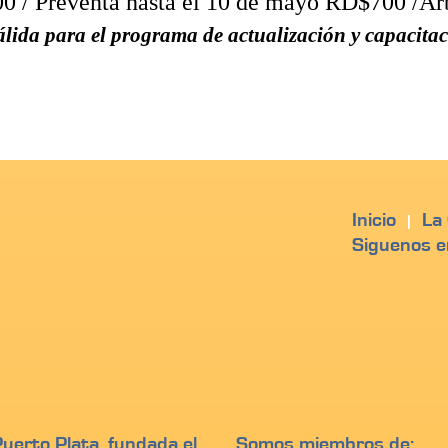
 / Preventa hasta el 10 de mayo RD$700 /Ár
lida para el programa de actualización y capacitac
Inicio
La
|
Siguenos e
erto Plata, fundada el
Somos miembros de: