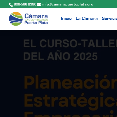
info@camarapuertoplata.org
809-586 2390
Inicio
La Cámara
Servici