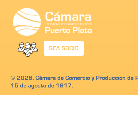
SEA SOCIO
© 2026. Cámara de Comercio y Produccion de Pu
15 de agosto de 1917.
Calle Beller # 17, San Felipe de Puerto Plata, R
Teléfono: 809-586 2390
Email: info@camarapuertoplata.org