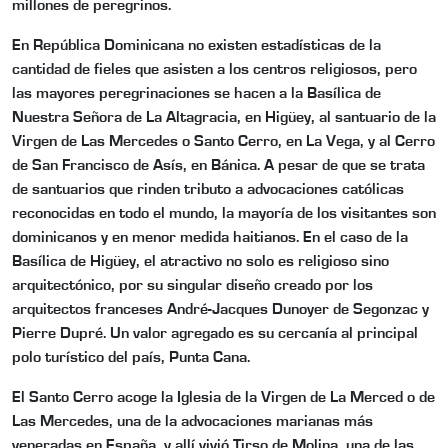
millones de peregrinos.
En República Dominicana no existen estadísticas de la
cantidad de fieles que asisten a los centros religiosos, pero
las mayores peregrinaciones se hacen a la Basílica de
Nuestra Señora de La Altagracia, en Higüey, al santuario de la
Virgen de Las Mercedes o Santo Cerro, en La Vega, y al Cerro
de San Francisco de Asís, en Bánica. A pesar de que se trata
de santuarios que rinden tributo a advocaciones católicas
reconocidas en todo el mundo, la mayoría de los visitantes son
dominicanos y en menor medida haitianos. En el caso de la
Basílica de Higüey, el atractivo no solo es religioso sino
arquitectónico, por su singular diseño creado por los
arquitectos franceses André-Jacques Dunoyer de Segonzac y
Pierre Dupré. Un valor agregado es su cercanía al principal
polo turístico del país, Punta Cana.
El Santo Cerro acoge la Iglesia de la Virgen de La Merced o de
Las Mercedes, una de la advocaciones marianas más
veneradas en España, y allí vivió Tirso de Molina, una de las