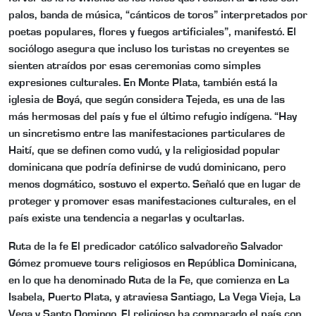
palos, banda de música, “cánticos de toros” interpretados por
poetas populares, flores y fuegos artificiales”, manifestó. El
sociólogo asegura que incluso los turistas no creyentes se
sienten atraídos por esas ceremonias como simples
expresiones culturales. En Monte Plata, también está la
iglesia de Boyá, que según considera Tejeda, es una de las
más hermosas del país y fue el último refugio indígena. “Hay
un sincretismo entre las manifestaciones particulares de
Haití, que se definen como vudú, y la religiosidad popular
dominicana que podría definirse de vudú dominicano, pero
menos dogmático, sostuvo el experto. Señaló que en lugar de
proteger y promover esas manifestaciones culturales, en el
país existe una tendencia a negarlas y ocultarlas.
Ruta de la fe El predicador católico salvadoreño Salvador
Gómez promueve tours religiosos en República Dominicana,
en lo que ha denominado Ruta de la Fe, que comienza en La
Isabela, Puerto Plata, y atraviesa Santiago, La Vega Vieja, La
Vega y Santo Domingo. El religioso ha comparado el país con