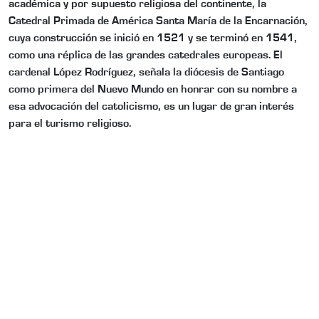
académica y por supuesto religiosa del continente, la
Catedral Primada de América Santa María de la Encarnación,
cuya construcción se inició en 1521 y se terminó en 1541,
como una réplica de las grandes catedrales europeas. El
cardenal López Rodríguez, señala la diócesis de Santiago
como primera del Nuevo Mundo en honrar con su nombre a
esa advocación del catolicismo, es un lugar de gran interés
para el turismo religioso.
El obispo considera que República Dominicana no está
aprovechando en la justa medida su potencial para el turismo
religioso y estimó que con los trabajos de adecuación que se
están realizando en la Zona Colonial se fortalecerá ese tipo de
turismo en Santo Domingo. Refirió que la iglesia Santa
Bárbara, que fue la segunda parroquia de la ciudad y donde fue
bautizado el Padre de la Patria, Juan Pablo Duarte, ha estado
abandonada por mucho tiempo y necesita ser restaurada. El
prelado destacó que se han hecho grabaciones en siete
idiomas con la historia de la Catedral Primada de América y