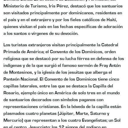
Ministerio de Turismo, Iris Pérez, destacó que los santuarios
son visitados principalmente por dominicanos, residentes en
el país y en el extranjero y por los fieles católicos de Haití,
quienes visitan el país en las fechas específicas de adoración
a los santos o vírgenes de su devoción.
Los turistas extranjeros visitan principalmente la Catedral
Primada de América; el Convento de los Dominicos, orden
religiosa que se destacó por su lucha férrea en defensa de los
indígenas y de la que surgió el famoso sermón de Fray Antón
de Montesinos, y la iglesia de los jesuitas que alberga el
Panteón Nacional. El Convento de los Dominicos tiene cinco
capillas laterales, entre las que se destaca la Capilla del
Rosario, ejemplo único en América de solo tres en el mundo
de santuarios decorados con símbolos paganos con
representaciones cristianas. En la bóveda de la capilla están
plasmados cuatro planetas (Júpiter, Marte, Saturno y
Mercurio) que representan a los cuatro Evangelistas; un Sol
en el centro, Jesucristo; los 12 signos del zodíaco en