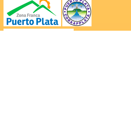
|
|
|
Inicio
La Cámara
Comunicaciones
Contacto
Contactanos por: