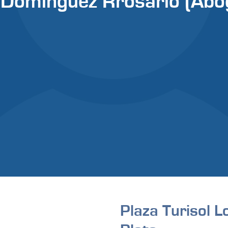
 Dominguez Rrosario (Abo
Plaza Turisol L