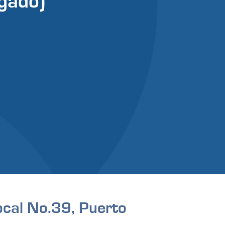
gado)
ocal No.39, Puerto