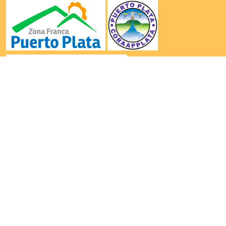
|
|
|
Inicio
La Cámara
Comunicaciones
Contacto
Contactanos por: